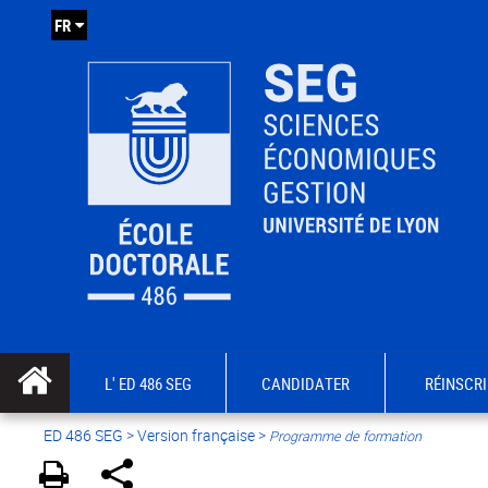
FR
L' ED 486 SEG
CANDIDATER
RÉINSCRI
ED 486 SEG
>
Version française
>
Programme de formation