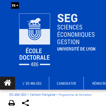
FR
L' ED 486 SEG
CANDIDATER
RÉINSCRI
ED 486 SEG
>
Version française
>
Programme de formation