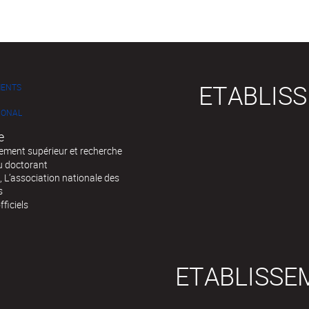
ETABLIS
MENTS
IONAL
e
ement supérieur et recherche
u doctorant
 L’association nationale des
s
fficiels
ETABLISSE