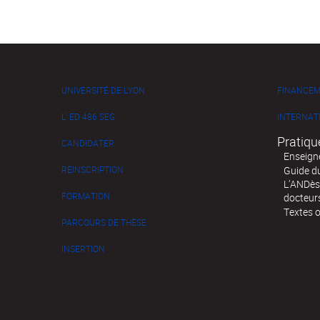
UNIVERSITÉ DE LYON
FINANCE
L' ED 486 SEG
INTERNAT
Pratiqu
CANDIDATER
Enseign
RÉINSCRIPTION
Guide d
L’ANDès,
FORMATION
docteur
Textes o
PARCOURS DE THÈSE
INSERTION