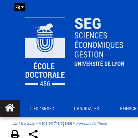
FR
L' ED 486 SEG
CANDIDATER
RÉINSCRI
ED 486 SEG
>
Version française
>
Parcours de thèse