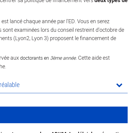
centrer sa politique de financement vers
deux types de
 est lancé chaque année par l'ED. Vous en serez
es sont examinées lors du conseil restreint d'octobre de
ements (Lyon2, Lyon 3) proposent le financement de
ervée aux
Cette aide est
doctorants en
3
ème
année.
che.
réalable