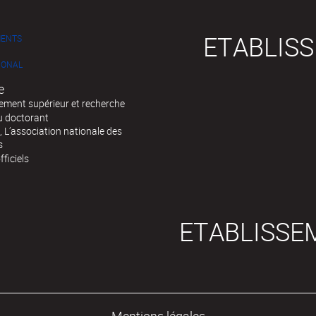
ETABLIS
MENTS
IONAL
e
ement supérieur et recherche
u doctorant
 L’association nationale des
s
fficiels
ETABLISSE
Mentions légales