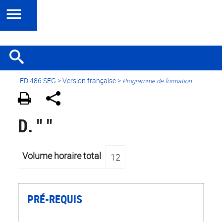
ED 486 SEG
>
Version française
>
Programme de formation
D. " "
Volume horaire total
12
PRÉ-REQUIS